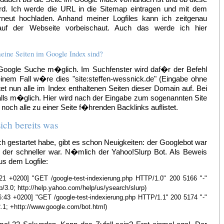
rd. Ich werde die URL in die Sitemap eintragen und mit dem
eut hochladen. Anhand meiner Logfiles kann ich zeitgenau
uf der Webseite vorbeischaut. Auch das werde ich hier
meine Seiten im Google Index sind?
 Google Suche m�glich. Im Suchfenster wird daf�r der Befehl
inem Fall w�re dies "site:steffen-wessnick.de" (Eingabe ohne
et nun alle im Index enthaltenen Seiten dieser Domain auf. Bei
falls m�glich. Hier wird nach der Eingabe zum sogenannten Site
h noch alle zu einer Seite f�hrenden Backlinks auflistet.
ich bereits was
 gestartet habe, gibt es schon Neuigkeiten: der Googlebot war
der schneller war. N�mlich der Yahoo!Slurp Bot. Als Beweis
us dem Logfile:
:21 +0200] "GET /google-test-indexierung.php HTTP/1.0" 200 5166 "-"
p/3.0; http://help.yahoo.com/help/us/ysearch/slurp)
6:43 +0200] "GET /google-test-indexierung.php HTTP/1.1" 200 5174 "-"
2.1; +http://www.google.com/bot.html)