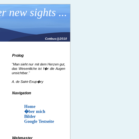
r new sights ...
Cottbus@2010
Prolog
"Man sieht nur mit dem Herzen gut,
das Wesentliche ist f�r die Augen
unsichtbar."
A. de Saint-Exup�ry
Navigation
Home
�ber mich
Bilder
Google Testseite
Webmaster