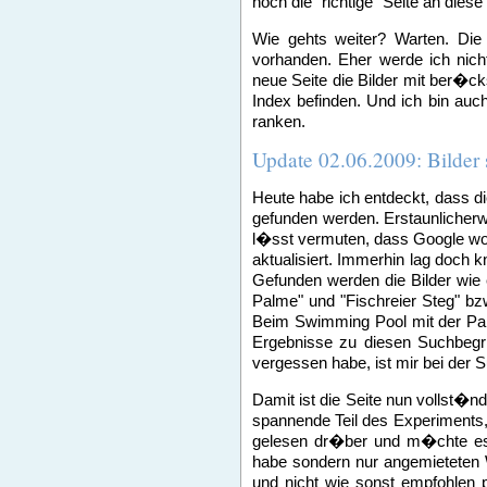
noch die "richtige" Seite an diese
Wie gehts weiter? Warten. Die
vorhanden. Eher werde ich nicht
neue Seite die Bilder mit ber�ck
Index befinden. Und ich bin auc
ranken.
Update 02.06.2009: Bilder 
Heute habe ich entdeckt, dass di
gefunden werden. Erstaunlicherwe
l�sst vermuten, dass Google wo
aktualisiert. Immerhin lag doch 
Gefunden werden die Bilder wie
Palme" und "Fischreier Steg" bzw
Beim Swimming Pool mit der Pal
Ergebnisse zu diesen Suchbegrif
vergessen habe, ist mir bei der S
Damit ist die Seite nun vollst�nd
spannende Teil des Experiments, 
gelesen dr�ber und m�chte es 
habe sondern nur angemieteten W
und nicht wie sonst empfohlen p