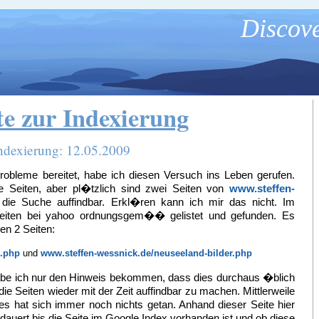
Discove
te zur Indexierung
Indexierung: 12.05.2009
robleme bereitet, habe ich diesen Versuch ins Leben gerufen.
ne Seiten, aber pl�tzlich sind zwei Seiten von
www.steffen-
ie Suche auffindbar. Erkl�ren kann ich mir das nicht. Im
Seiten bei yahoo ordnungsgem�� gelistet und gefunden. Es
en 2 Seiten:
s.php
und
www.steffen-wessnick.de/neuseeland-bilder.php
e ich nur den Hinweis bekommen, dass dies durchaus �blich
ie Seiten wieder mit der Zeit auffindbar zu machen. Mittlerweile
s hat sich immer noch nichts getan. Anhand dieser Seite hier
dauert bis die Seite im Google Index vorhanden ist und ob diese