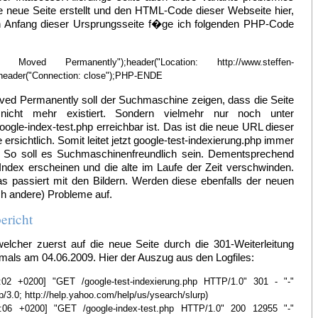
ne neue Seite erstellt und den HTML-Code dieser Webseite hier,
den Anfang dieser Ursprungsseite f�ge ich folgenden PHP-Code
 Moved Permanently");header("Location: http://www.steffen-
);header("Connection: close");PHP-ENDE
ed Permanently soll der Suchmaschine zeigen, dass die Seite
nicht mehr existiert. Sondern vielmehr nur noch unter
oogle-index-test.php erreichbar ist. Das ist die neue URL dieser
 ersichtlich. Somit leitet jetzt google-test-indexierung.php immer
er. So soll es Suchmaschinenfreundlich sein. Dementsprechend
 Index erscheinen und die alte im Laufe der Zeit verschwinden.
s passiert mit den Bildern. Werden diese ebenfalls der neuen
ch andere) Probleme auf.
ericht
elcher zuerst auf die neue Seite durch die 301-Weiterleitung
tmals am 04.06.2009. Hier der Auszug aus den Logfiles:
9:02 +0200] "GET /google-test-indexierung.php HTTP/1.0" 301 - "-"
p/3.0; http://help.yahoo.com/help/us/ysearch/slurp)
49:06 +0200] "GET /google-index-test.php HTTP/1.0" 200 12955 "-"