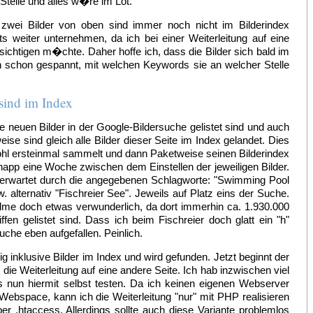
 Stelle und alles w�re im Lot.
 zwei Bilder von oben sind immer noch nicht im Bilderindex
s weiter unternehmen, da ich bei einer Weiterleitung auf eine
sichtigen m�chte. Daher hoffe ich, dass die Bilder sich bald im
h schon gespannt, mit welchen Keywords sie an welcher Stelle
sind im Index
e neuen Bilder in der Google-Bildersuche gelistet sind und auch
ise sind gleich alle Bilder dieser Seite im Index gelandet. Dies
hl ersteinmal sammelt und dann Paketweise seinen Bilderindex
knapp eine Woche zwischen dem Einstellen der jeweiligen Bilder.
 erwartet durch die angegebenen Schlagworte: "Swimming Pool
. alternativ "Fischreier See". Jeweils auf Platz eins der Suche.
me doch etwas verwunderlich, da dort immerhin ca. 1.930.000
fen gelistet sind. Dass ich beim Fischreier doch glatt ein "h"
uche eben aufgefallen. Peinlich.
ig inklusive Bilder im Index und wird gefunden. Jetzt beginnt der
die Weiterleitung auf eine andere Seite. Ich hab inzwischen viel
nun hiermit selbst testen. Da ich keinen eigenen Webserver
ebspace, kann ich die Weiterleitung "nur" mit PHP realisieren
er .htaccess. Allerdings sollte auch diese Variante problemlos