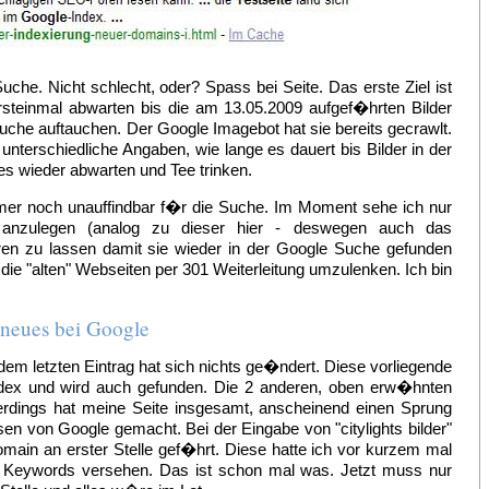
Suche. Nicht schlecht, oder? Spass bei Seite. Das erste Ziel ist
 ersteinmal abwarten bis die am 13.05.2009 aufgef�hrten Bilder
-Suche auftauchen. Der Google Imagebot hat sie bereits gecrawlt.
 unterschiedliche Angaben, wie lange es dauert bis Bilder in der
es wieder abwarten und Tee trinken.
mer noch unauffindbar f�r die Suche. Im Moment sehe ich nur
 anzulegen (analog zu dieser hier - deswegen auch das
ieren zu lassen damit sie wieder in der Google Suche gefunden
e "alten" Webseiten per 301 Weiterleitung umzulenken. Ich bin
 neues bei Google
 dem letzten Eintrag hat sich nichts ge�ndert. Diese vorliegende
Index und wird auch gefunden. Die 2 anderen, oben erw�hnten
Allerdings hat meine Seite insgesamt, anscheinend einen Sprung
en von Google gemacht. Bei der Eingabe von "citylights bilder"
ain an erster Stelle gef�hrt. Diese hatte ich vor kurzem mal
n Keywords versehen. Das ist schon mal was. Jetzt muss nur