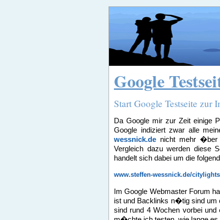
Google Testsei
Start Google Testseite zur 
Da Google mir zur Zeit einige P
Google indiziert zwar alle mei
wessnick.de
nicht mehr �ber d
Vergleich dazu werden diese 
handelt sich dabei um die folgend
www.steffen-wessnick.de/citylight
Im Google Webmaster Forum hab
ist und Backlinks n�tig sind um d
sind rund 4 Wochen vorbei und e
m�chte ich testen, wie lange es 