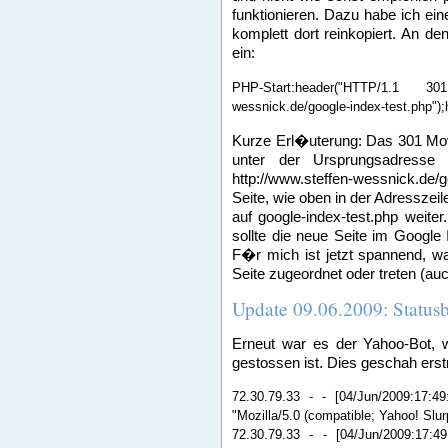
funktionieren. Dazu habe ich ei
komplett dort reinkopiert. An 
ein:
PHP-Start:header("HTTP/1.1 301
wessnick.de/google-index-test.php"
Kurze Erl�uterung: Das 301 Mov
unter der Ursprungsadresse 
http://www.steffen-wessnick.de/g
Seite, wie oben in der Adresszeile
auf google-index-test.php weit
sollte die neue Seite im Google
F�r mich ist jetzt spannend, wa
Seite zugeordnet oder treten (au
Update 09.06.2009: Statusb
Erneut war es der Yahoo-Bot, w
gestossen ist. Dies geschah ers
72.30.79.33 - - [04/Jun/2009:17:4
"Mozilla/5.0 (compatible; Yahoo! Slur
72.30.79.33 - - [04/Jun/2009:17: